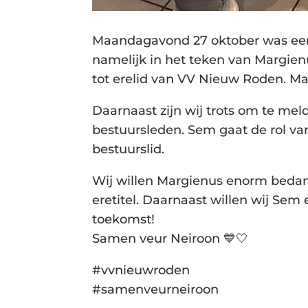
Maandagavond 27 oktober was een 
namelijk in het teken van Margie
tot erelid van VV Nieuw Roden. Marg
Daarnaast zijn wij trots om te m
bestuursleden. Sem gaat de rol va
bestuurslid.
Wij willen Margienus enorm bedanke
eretitel. Daarnaast willen wij Se
toekomst!
Samen veur Neiroon 💙🤍
#vvnieuwroden
#samenveurneiroon