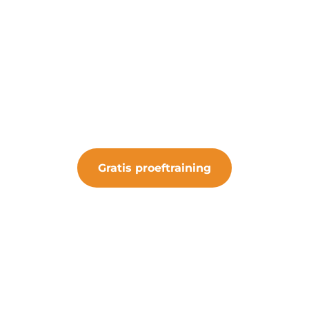
art een gratis proeftrain
 de kans om de club te ervaren. Sluit je aan bij 
iets bijzonders.
Gratis proeftraining
#samenveurneiroon