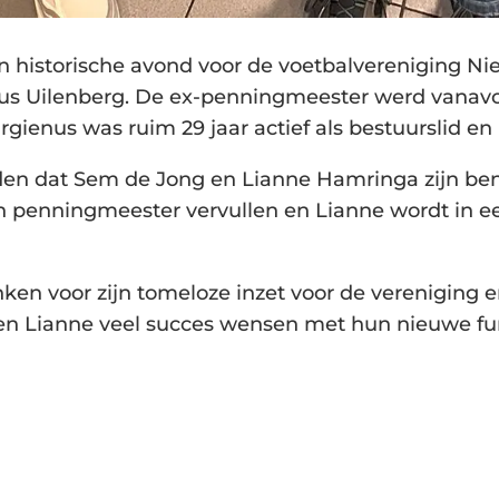
historische avond voor de voetbalvereniging N
nus Uilenberg. De ex-penningmeester werd vanav
ienus was ruim 29 jaar actief als bestuurslid en is
elden dat Sem de Jong en Lianne Hamringa zijn b
n penningmeester vervullen en Lianne wordt in e
n voor zijn tomeloze inzet voor de vereniging en
m en Lianne veel succes wensen met hun nieuwe f