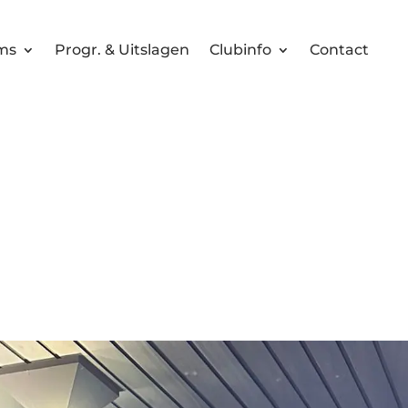
ms
Progr. & Uitslagen
Clubinfo
Contact
e ledenvergader
31-10-2025