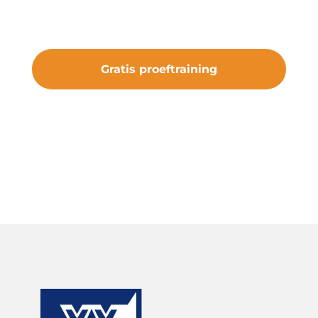
van iets bijzonders.
Gratis proeftraining
#samenveurneiroon