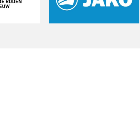
Start een gratis
proeftraining
Onze gratis proeftraining geeft je de
kans om de club te ervaren. Sluit je aan
bij vv Nieuw Roden en maak deel uit