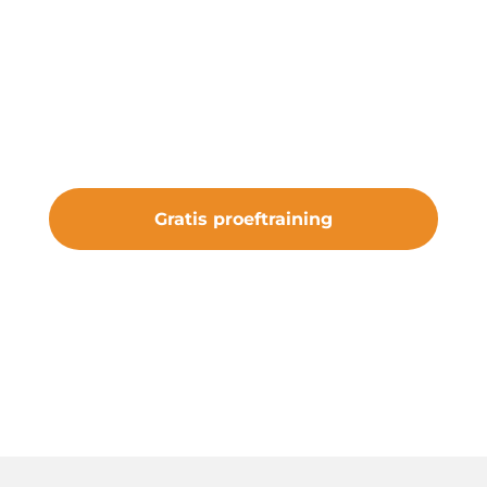
Onze gratis proeftraining geeft je de
kans om de club te ervaren. Sluit je aan
bij vv Nieuw Roden en maak deel uit
van iets bijzonders.
Gratis proeftraining
#samenveurneiroon