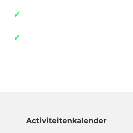
✓
Prestatie
✓
Plezier
#samenveurneiroon
Activiteitenkalender