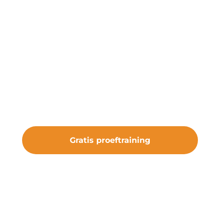
Start een gratis
proeftraining
Onze gratis proeftraining geeft je de
kans om de club te ervaren. Sluit je aan
bij vv Nieuw Roden en maak deel uit
van iets bijzonders.
Gratis proeftraining
#samenveurneiroon