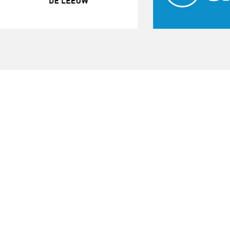
Start een gratis
proeftraining
Onze gratis proeftraining geeft je de
kans om de club te ervaren. Sluit je aan
bij vv Nieuw Roden en maak deel uit