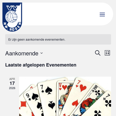
Senioren
Er zijn geen aankomende evenementen.
Evenem
Ev
Aankomende
Zoeken
Lijst
wee
Zoeken
Selecteer
nav
en
Laatste afgelopen Evenementen
een
weerge
datum.
navigat
APR
17
2026