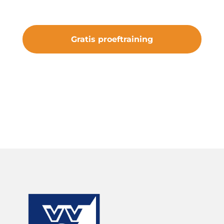
van iets bijzonders.
Gratis proeftraining
#samenveurneiroon