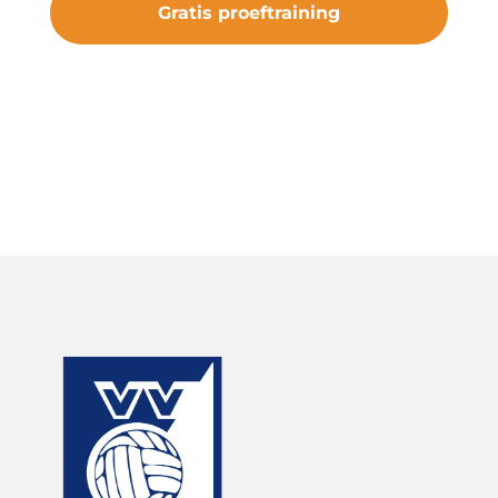
Gratis proeftraining
#samenveurneiroon