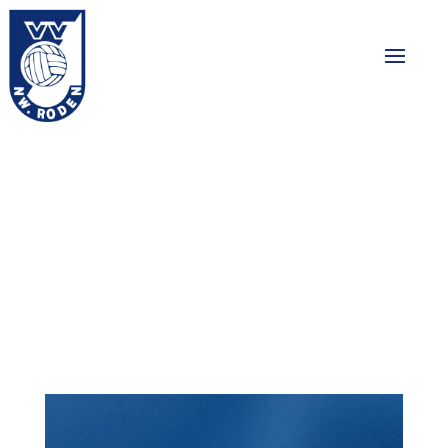
Bekerfinale gaat
helaas verloren
01-06-2026