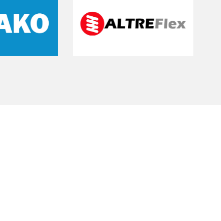
ing
vv Nieuw Roden en maak deel uit van