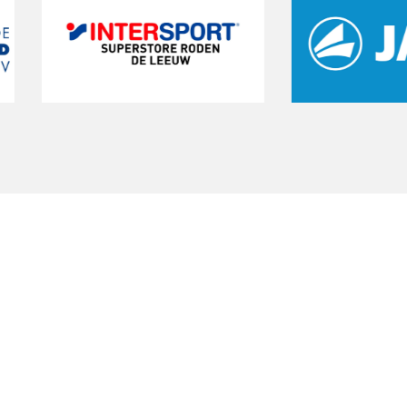
art een gratis proeftrain
 de kans om de club te ervaren. Sluit je aan bij 