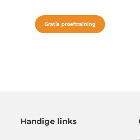
iets bijzonders.
Gratis proeftraining
#samenveurneiroon
Handige links