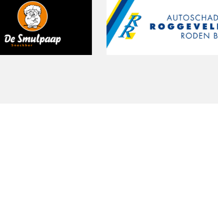
St
Onze gratis proeftraining geeft je