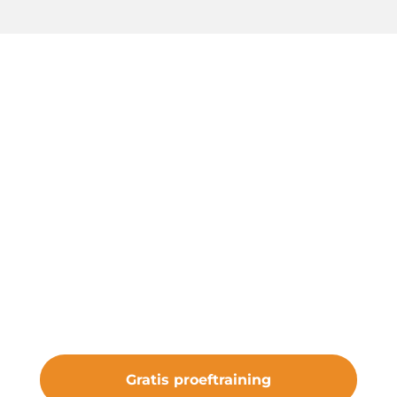
Start een gratis
proeftraining
Onze gratis proeftraining geeft je de
kans om de club te ervaren. Sluit je aan
bij vv Nieuw Roden en maak deel uit
van iets bijzonders.
Gratis proeftraining