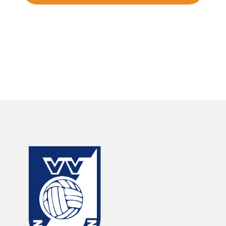
#samenveurneiroon