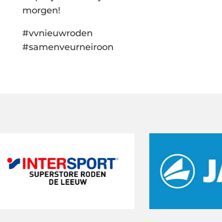
morgen!
#vvnieuwroden
#samenveurneiroon