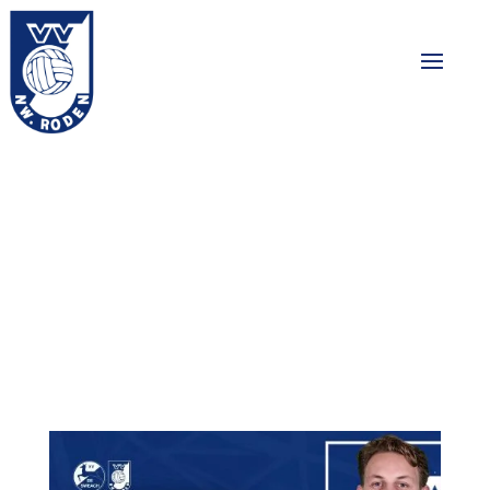
De Sweach –
Nieuw Roden
09-12-2023