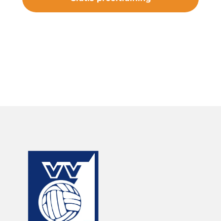
#samenveurneiroon