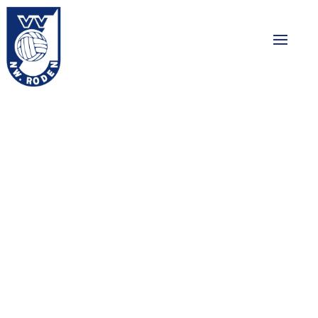
EAFC25 (FIFA)
toernooi met FC
Groningen E-
sporter Mika
Muskee
13-05-2025