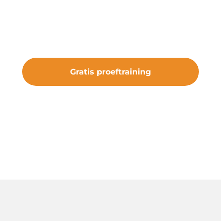
kans om de club te ervaren. Sluit je aan
bij vv Nieuw Roden en maak deel uit
van iets bijzonders.
Gratis proeftraining
#samenveurneiroon