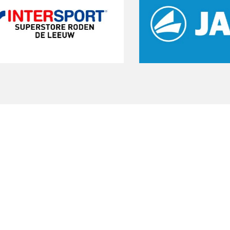
Start een gratis
proeftraining
Onze gratis proeftraining geeft je de