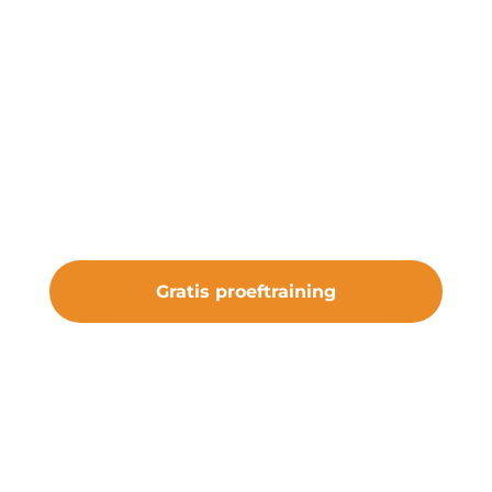
Start een gratis
proeftraining
Onze gratis proeftraining geeft je de
kans om de club te ervaren. Sluit je aan
bij vv Nieuw Roden en maak deel uit
van iets bijzonders.
Gratis proeftraining
#samenveurneiroon