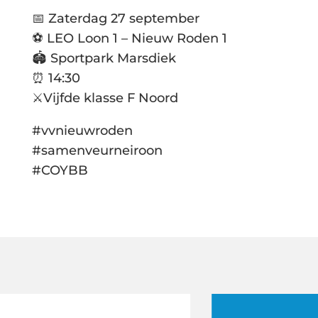
📅 Zaterdag 27 september
⚽️ LEO Loon 1 – Nieuw Roden 1
🏟️ Sportpark Marsdiek
⏰ 14:30
⚔️Vijfde klasse F Noord
#vvnieuwroden
#samenveurneiroon
#COYBB