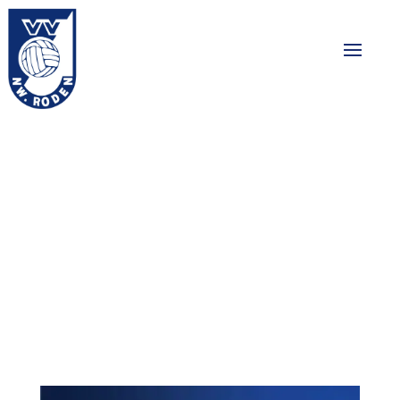
Eerste competitie
wedstrijd LEO Loon
– Nieuw Roden
28-09-2025