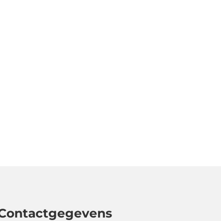
vv Nieuw Roden en maak deel uit van
Contactgegevens