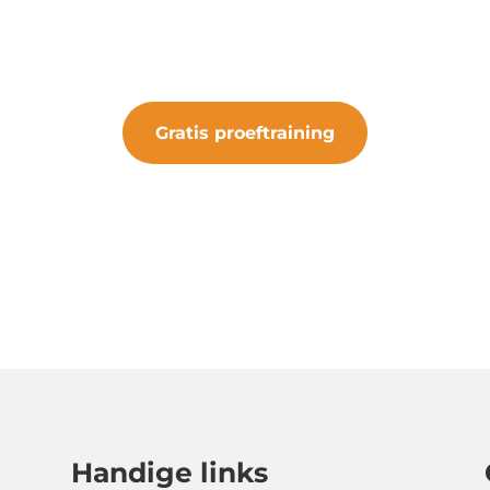
 de kans om de club te ervaren. Sluit je aan bij 
iets bijzonders.
Gratis proeftraining
#samenveurneiroon
Handige links