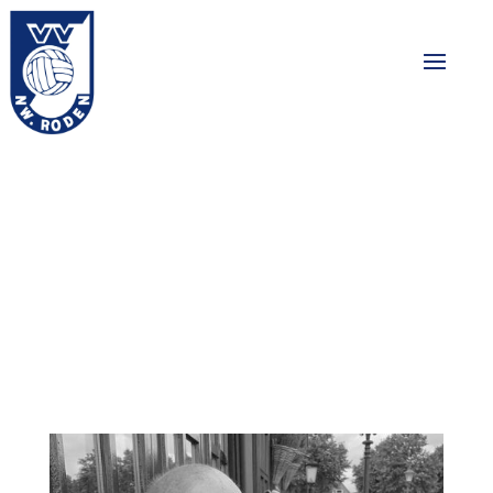
In memoriam: Jan
Eekhoff
10-12-2024