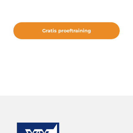
bij vv Nieuw Roden en maak deel uit
van iets bijzonders.
Gratis proeftraining
#samenveurneiroon