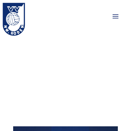
Jeugdactiviteit:
lasergamen op het
veld!
28-03-2024