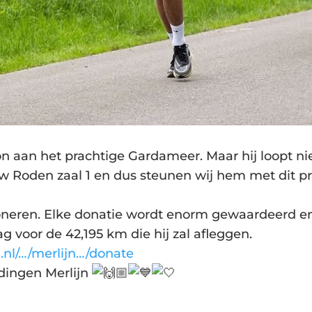
on aan het prachtige Gardameer. Maar hij loopt nie
uw Roden zaal 1 en dus steunen wij hem met dit prac
oneren. Elke donatie wordt enorm gewaardeerd en h
 voor de 42,195 km die hij zal afleggen.
.nl/…/merlijn…/donate
dingen Merlijn