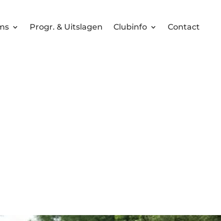
ms
Progr. & Uitslagen
Clubinfo
Contact
rrus rent een mara
hersenstichting
26-02-2025