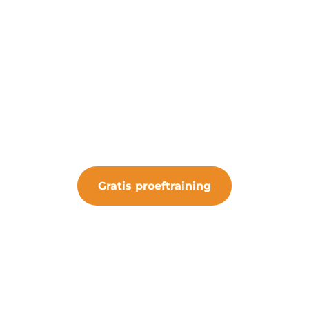
art een gratis proeftrain
 de kans om de club te ervaren. Sluit je aan bij 
iets bijzonders.
Gratis proeftraining
#samenveurneiroon