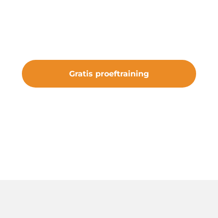
kans om de club te ervaren. Sluit je aan
bij vv Nieuw Roden en maak deel uit
van iets bijzonders.
Gratis proeftraining
#samenveurneiroon