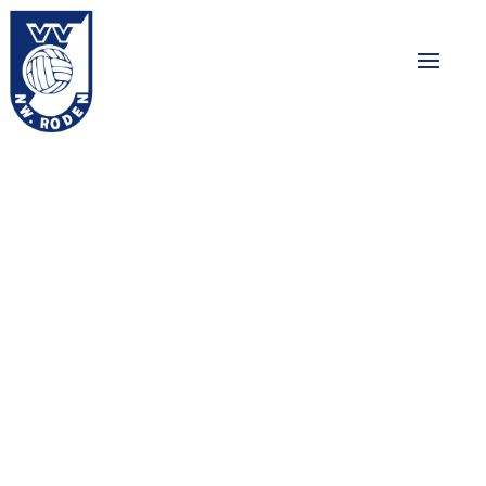
Nieuw Roden 1
verslaat VVK en
blijft meedoen om
de titel
16-03-2026