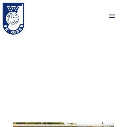
Nieuw Roden JO14-
1 kampioen in de
hoofdklasse!
16-05-2024