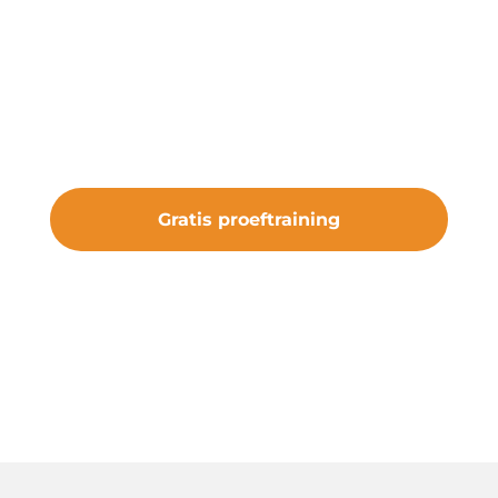
Onze gratis proeftraining geeft je de
kans om de club te ervaren. Sluit je aan
bij vv Nieuw Roden en maak deel uit
van iets bijzonders.
Gratis proeftraining
#samenveurneiroon