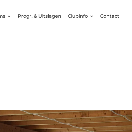
ms
Progr. & Uitslagen
Clubinfo
Contact
Seizoensafsluiter
15-07-2024