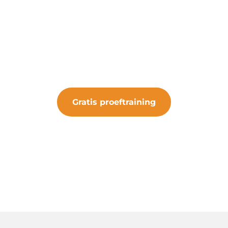
art een gratis proeftrain
 de kans om de club te ervaren. Sluit je aan bij 
iets bijzonders.
Gratis proeftraining
#samenveurneiroon