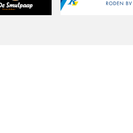
St
Onze gratis proeftraining geeft je