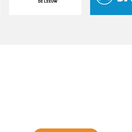
art een gratis proeftrain
 de kans om de club te ervaren. Sluit je aan bij 
iets bijzonders.