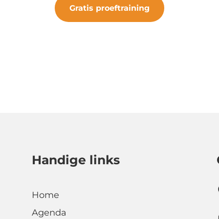
Gratis proeftraining
#samenveurneiroon
Handige links
Home
Agenda