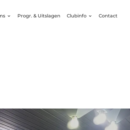
ms
Progr. & Uitslagen
Clubinfo
Contact
 op bezoek bij VV
01-12-2025