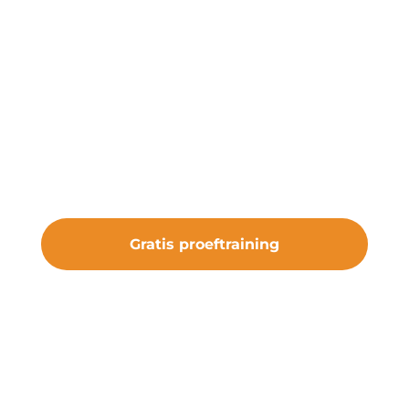
Start een gratis
proeftraining
Onze gratis proeftraining geeft je de
kans om de club te ervaren. Sluit je aan
bij vv Nieuw Roden en maak deel uit
van iets bijzonders.
Gratis proeftraining
#samenveurneiroon