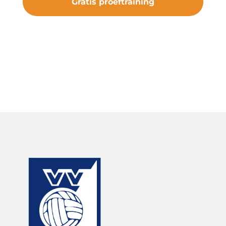
Gratis proeftraining
#samenveurneiroon