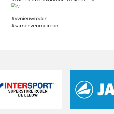
#vvnieuwroden
#samenveurneiroon