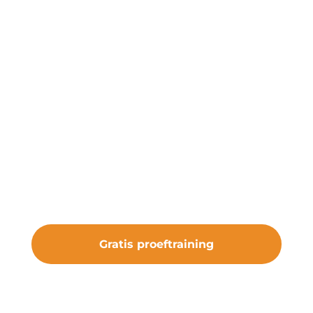
Start een gratis
proeftraining
Onze gratis proeftraining geeft je de
kans om de club te ervaren. Sluit je aan
bij vv Nieuw Roden en maak deel uit
van iets bijzonders.
Gratis proeftraining
#samenveurneiroon