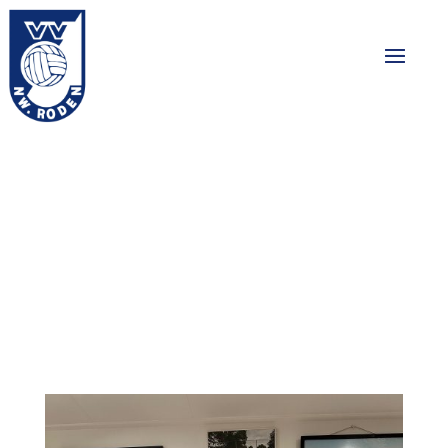
Uitreiking Jumbo
sponsoractie
25-01-2025