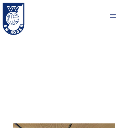
Voorbereiding
Leekster voetbal
gala
23-11-2024