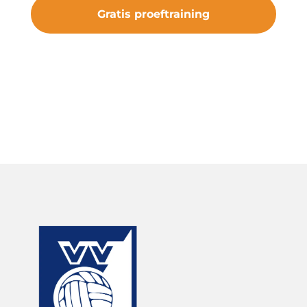
Gratis proeftraining
#samenveurneiroon