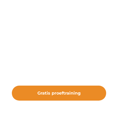
Start een gratis
proeftraining
Onze gratis proeftraining geeft je de
kans om de club te ervaren. Sluit je aan
bij vv Nieuw Roden en maak deel uit
van iets bijzonders.
Gratis proeftraining
#samenveurneiroon