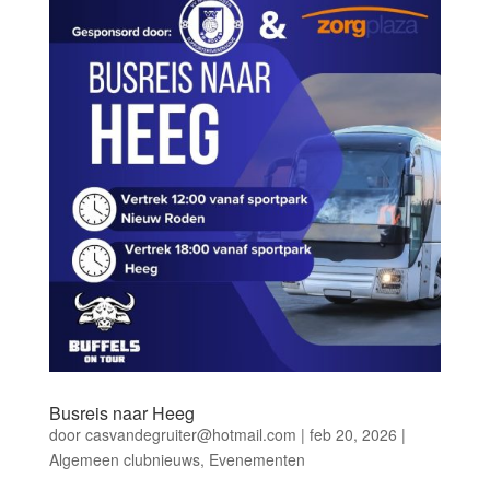
Busreis naar Heeg
door
casvandegruiter@hotmail.com
|
feb 20, 2026
|
Algemeen clubnieuws
,
Evenementen