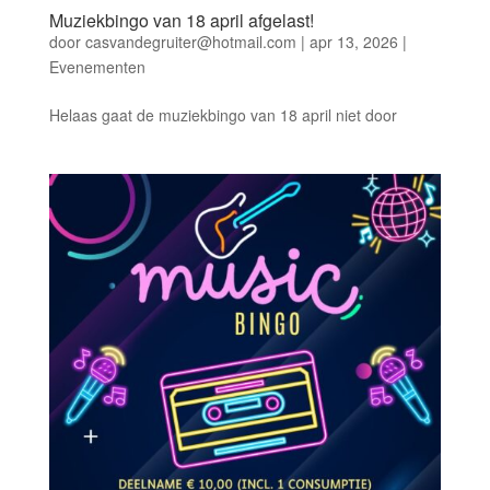
Muziekbingo van 18 april afgelast!
door
casvandegruiter@hotmail.com
|
apr 13, 2026
|
Evenementen
Helaas gaat de muziekbingo van 18 april niet door