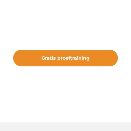
Onze gratis proeftraining geeft je de
kans om de club te ervaren. Sluit je aan
bij vv Nieuw Roden en maak deel uit
van iets bijzonders.
Gratis proeftraining
#samenveurneiroon